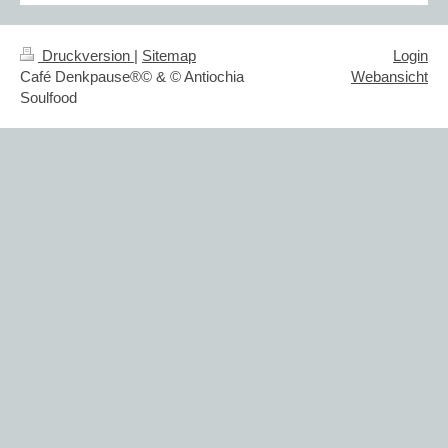
Druckversion
|
Sitemap
Login
Café Denkpause®© & © Antiochia
Webansicht
Soulfood