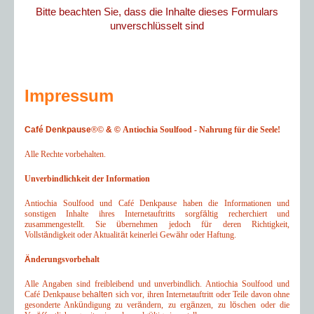
Bitte beachten Sie, dass die Inhalte dieses Formulars
unverschlüsselt sind
Impressum
Café Denkpause
®©
& ©
Antiochia Soulfood - Nahrung für die Seele!
Alle Rechte vorbehalten.
Unverbindlichkeit der Information
Antiochia Soulfood und Café Denkpause haben die Informationen und
sonstigen Inhalte ihres Internetauftritts sorgf
ä
ltig recherchiert und
zusammengestellt. Sie
ü
bernehmen jedoch f
ü
r deren Richtigkeit,
Vollst
ä
ndigkeit oder Aktualit
ä
t keinerlei Gew
ä
hr oder Haftung.
Ä
nderungsvorbehalt
Alle Angaben sind freibleibend und unverbindlich. Antiochia Soulfood und
Café Denkpause beh
alten
sich vor, ihren Internetauftritt oder Teile davon ohne
gesonderte Ank
ü
ndigung zu ver
ä
ndern, zu erg
ä
nzen, zu l
ö
schen oder die