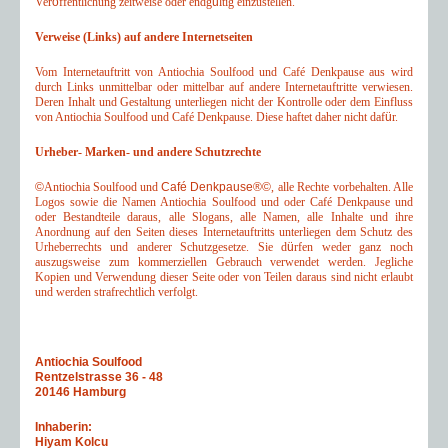
Ver
ö
ffentlichung zeitweise oder endg
ü
ltig einzustellen.
Verweise (Links) auf andere Internetseiten
Vom Internetauftritt von Antiochia Soulfood und Café Denkpause aus wird
durch Links unmittelbar oder mittelbar auf andere Internetauftritte verwiesen.
Deren Inhalt und Gestaltung unterliegen nicht der Kontrolle oder dem Einfluss
von Antiochia Soulfood und Café Denkpause. Diese haftet daher nicht daf
ü
r.
Urheber- Marken- und andere Schutzrechte
©
Antiochia Soulfood und
Café Denkpause
®©
, alle Rechte vorbehalten. Alle
Logos sowie die Namen Antiochia Soulfood und oder Café Denkpause und
oder Bestandteile daraus, alle Slogans, alle Namen, alle Inhalte und ihre
Anordnung auf den Seiten dieses Internetauftritts unterliegen dem Schutz des
Urheberrechts und anderer Schutzgesetze. Sie d
ü
rfen weder ganz noch
auszugsweise zum kommerziellen Gebrauch verwendet werden. Jegliche
Kopien und Verwendung dieser Seite oder von Teilen daraus sind nicht erlaubt
und werden strafrechtlich verfolgt.
Antiochia Soulfood
Rentzelstrasse 36 - 48
20146 Hamburg
Inhaberin:
Hiyam Kolcu